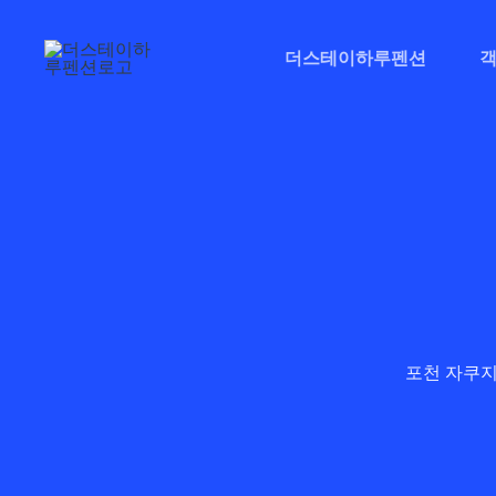
콘
텐
더스테이하루펜션
츠
로
건
너
뛰
기
포천 자쿠지