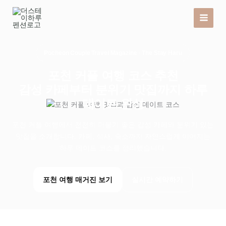
콘
텐
츠
로
건
Pocheon Couple Travel Magazine · The Stay Haru
너
포천 커플 여행 코스 추천
뛰
기
감성 카페부터 분위기 맛집까지 하루
데이트 완성
포천 커플 여행에서 천천히 머물기 좋은 감성 카페와 분위기 있는
맛집을 소개합니다. 카페, 식사, 숙소까지 자연스럽게 이어지는
하루 데이트 코스를 정리했습니다.
포천 여행 매거진 보기
실시간 예약하기