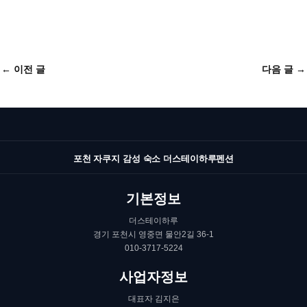
←
이전 글
다음 글
→
포천 자쿠지 감성 숙소 더스테이하루펜션
기본정보
더스테이하루
경기 포천시 영중면 물안2길 36-1
010-3717-5224
사업자정보
대표자 김지은